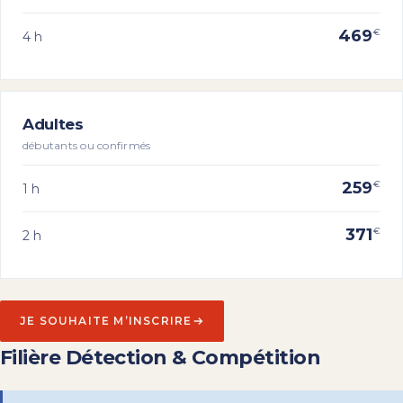
469
€
4 h
Adultes
débutants ou confirmés
259
€
1 h
371
€
2 h
JE SOUHAITE M’INSCRIRE
Filière Détection & Compétition