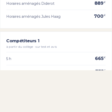
889
€
Horaires aménagés Diderot
700
€
Horaires aménagés Jules Haag
Compétiteurs 1
à partir du collège · sur test et avis
665
€
5 h
735
€
7 h et +
889
€
Horaires aménagés Diderot
700
€
Horaires aménagés Jules Haag