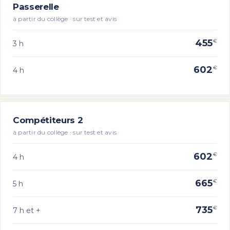
Passerelle
à partir du collège · sur test et avis
455
€
3 h
602
€
4 h
Compétiteurs 2
à partir du collège · sur test et avis
602
€
4 h
665
€
5 h
735
€
7 h et +