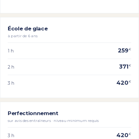
École de glace
à partir de 6 ans
259
€
1 h
371
€
2 h
420
€
3 h
Perfectionnement
sur avis des entraîneurs · niveau minimum requis
420
€
3 h