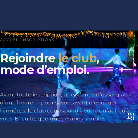
ACCUEIL
·
INSCRIPTIONS
Rejoindre
le club
,
mode
d’emploi.
Avant toute inscription, une séance d’essai gratuite
d’une heure — pour savoir, avant d’engager
l’année, si le club correspond à votre enfant ou à
vous. Ensuite, quelques étapes simples.