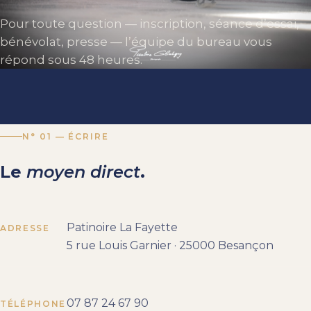
Pour toute question — inscription, séance d’essai,
bénévolat, presse — l’équipe du bureau vous
répond sous 48 heures.
N° 01 — ÉCRIRE
Le
moyen direct
.
Patinoire La Fayette
ADRESSE
5 rue Louis Garnier · 25000 Besançon
07 87 24 67 90
TÉLÉPHONE