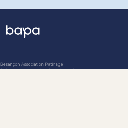
Besançon Association Patinage
Artistique — La passion du patinage à
Besançon depuis 2009.
CLUB AFFILIÉ À LA