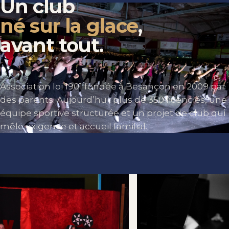
Un
club
né sur la glace
,
avant
tout.
Association loi 1901 fondée à Besançon en 2009 par
des parents. Aujourd’hui, plus de 350 licenciés, une
équipe sportive structurée et un projet de club qui
mêle exigence et accueil familial.