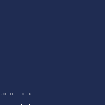
ACCUEIL
·
LE CLUB