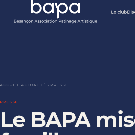
Le club
Dis
ACCUEIL
·
ACTUALITÉS
·
PRESSE
PRESSE
Le
BAPA
mis