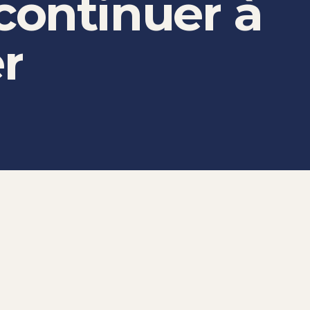
continuer
à
r